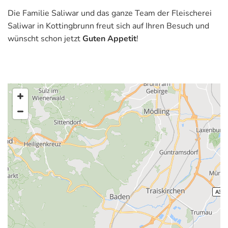
Die Fa­mi­lie Sa­li­war und das ganze Team der Flei­sche­rei
Sa­li­war in Kot­ting­brunn freut sich auf Ihren Be­such und
wünscht schon jetzt
Guten Ap­pe­tit
!