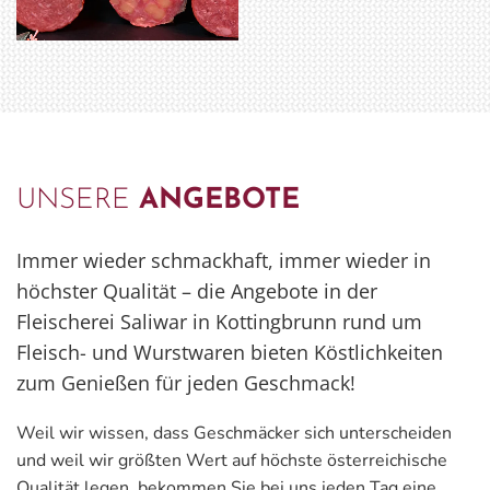
UNSERE
ANGEBOTE
Immer wieder schmackhaft, immer wieder in
höchster Qualität – die Angebote in der
Fleischerei Saliwar in Kottingbrunn rund um
Fleisch- und Wurstwaren bieten Köstlichkeiten
zum Genießen für jeden Geschmack!
Weil wir wis­sen, dass Ge­schmä­cker sich un­ter­schei­den
und weil wir größ­ten Wert auf höchs­te ös­ter­rei­chi­sche
Qua­li­tät legen, be­kom­men Sie bei uns jeden Tag eine