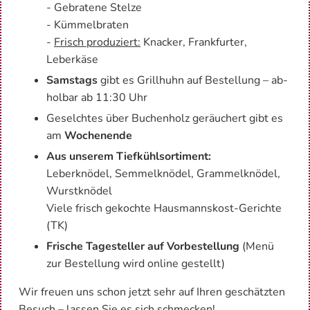
- Gebratene Stelze
- Kümmelbraten
-
Frisch produziert:
Knacker, Frankfurter,
Leberkäse
Sams­tags
gibt es Grill­huhn auf Be­stel­lung – ab­
hol­bar ab 11:30 Uhr
Ge­selch­tes über Bu­chen­holz ge­räu­chert gibt es
am
Wo­chen­en­de
Aus unserem Tiefkühlsortiment:
Leberknödel, Semmelknödel, Grammelknödel,
Wurstknödel
Viele frisch gekochte Hausmannskost-Gerichte
(TK)
Fri­sche Ta­gestel­ler auf Vor­be­stel­lung
(Menü
zur Be­stel­lung wird on­line ge­stellt)
Wir freu­en uns schon jetzt sehr auf Ihren ge­schätz­ten
Be­such – las­sen Sie es sich schme­cken!