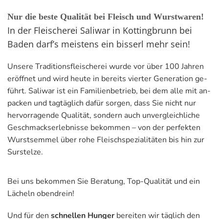
Nur die beste Qualität bei Fleisch und Wurstwaren!
In der Fleischerei Saliwar in Kottingbrunn bei
Baden darf’s meistens ein bisserl mehr sein!
Un­se­re Tra­di­ti­ons­flei­sche­rei wurde vor über 100 Jah­ren
er­öff­net und wird heute in be­reits vier­ter Ge­ne­ra­ti­on ge­
führt. Sa­li­war ist ein Fa­mi­li­en­be­trieb, bei dem alle mit an­
pa­cken und tag­täg­lich dafür sor­gen, dass Sie nicht nur
her­vor­ra­gen­de Qua­li­tät, son­dern auch un­ver­gleich­li­che
Ge­schmacks­er­leb­nis­se be­kom­men – von der per­fek­ten
Wurst­sem­mel über rohe Fleisch­spe­zia­li­tä­ten bis hin zur
Sur­stel­ze.
Bei uns be­kom­men Sie Be­ra­tung, Top-Qua­li­tät und ein
Lä­cheln oben­drein!
Und für den
schnel­len Hun­ger
be­rei­ten wir täg­lich den