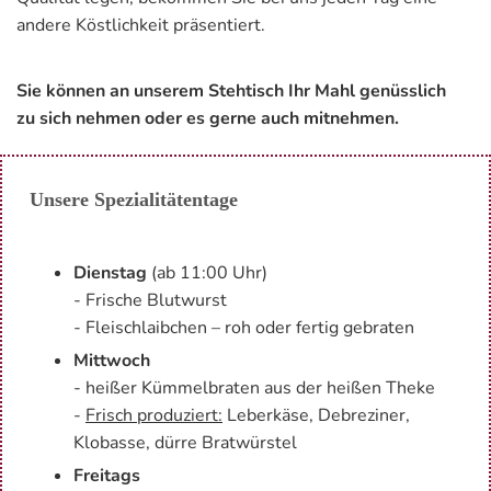
an­de­re Köst­lich­keit prä­sen­tiert.
Sie kön­nen an un­se­rem Steh­tisch Ihr Mahl ge­nüss­lich
zu sich neh­men oder es gerne auch mit­neh­men.
Unsere Spezialitätentage
Dienstag
(ab 11:00 Uhr)
- Frische Blutwurst
- Fleischlaibchen – roh oder fertig gebraten
Mittwoch
- heißer Kümmelbraten aus der heißen Theke
-
Frisch produziert:
Leberkäse, Debreziner,
Klobasse, dürre Bratwürstel
Frei­tags