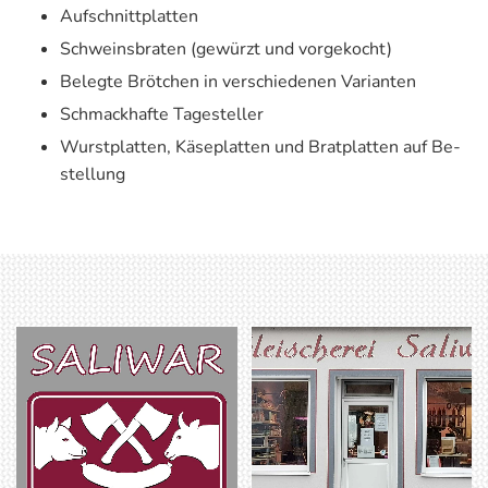
Auf­schnitt­plat­ten
Schweins­bra­ten (ge­würzt und vor­ge­kocht)
Be­leg­te Bröt­chen in ver­schie­de­nen Va­ri­an­ten
Schmack­haf­te Ta­gestel­ler
Wurst­plat­ten, Kä­se­plat­ten und Brat­plat­ten auf Be­
stel­lung