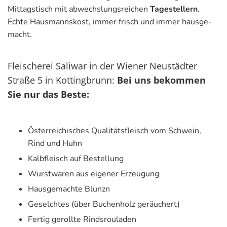
Mit­tags­tisch mit ab­wechs­lungs­rei­chen
Ta­gestel­lern
.
Echte Haus­manns­kost, immer frisch und immer haus­ge­
macht.
Fleischerei Saliwar in der Wiener Neustädter
Straße 5 in Kottingbrunn:
Bei uns bekommen
Sie nur das Beste:
Ös­ter­rei­chi­sches Qua­li­täts­fleisch vom Schwein,
Rind und Huhn
Kalb­fleisch auf Be­stel­lung
Wurst­wa­ren aus ei­ge­ner Er­zeu­gung
Haus­ge­mach­te Blunzn
Ge­selch­tes (über Bu­chen­holz ge­räu­chert)
Fer­tig ge­roll­te Rinds­rou­la­den