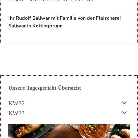
Ihr Ru­dolf Sa­li­war mit Fa­mi­lie von der Flei­sche­rei
Sa­li­war in Kot­ting­brunn
Unsere Tagesgericht Übersicht
KW32
KW33