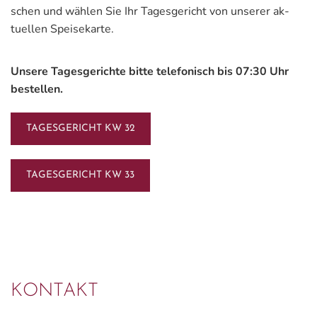
schen und wäh­len Sie Ihr Ta­gesgericht von un­se­rer ak­
tu­el­len Spei­se­kar­te.
Un­se­re Ta­gesgerichte bitte te­le­fo­nisch bis 07:30 Uhr
be­stel­len.
TAGESGERICHT KW 32
TAGESGERICHT KW 33
KONTAKT